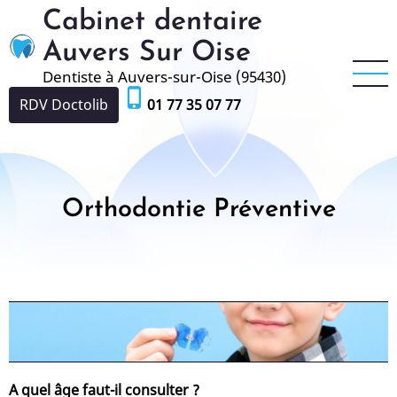
Aller
Cabinet dentaire
au
Auvers Sur Oise
contenu
Dentiste à Auvers-sur-Oise (95430)
principal
phone_iphone
RDV Doctolib
01 77 35 07 77
Orthodontie Préventive
A quel âge faut-il consulter ?