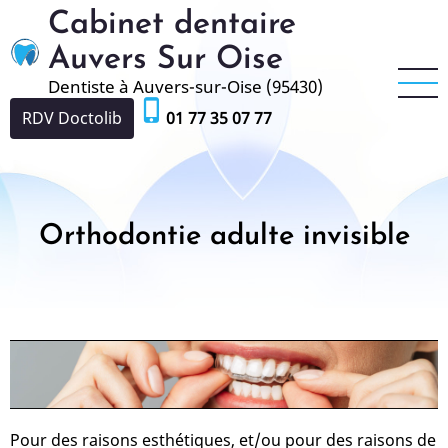
Aller
Cabinet dentaire
au
Auvers Sur Oise
contenu
Dentiste à Auvers-sur-Oise (95430)
principal
phone_iphone
RDV Doctolib
01 77 35 07 77
Orthodontie adulte invisible
Pour des raisons esthétiques, et/ou pour des raisons de